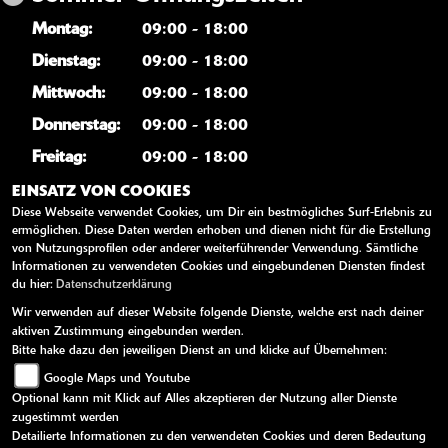
Montag:
09:00 - 18:00
Dienstag:
09:00 - 18:00
Mittwoch:
09:00 - 18:00
Donnerstag:
09:00 - 18:00
Freitag:
09:00 - 18:00
Samstag:
09:30 - 12:30
EINSATZ VON COOKIES
Diese Webseite verwendet Cookies, um Dir ein bestmögliches Surf-Erlebnis zu
Sonntag:
geschlossen
ermöglichen. Diese Daten werden erhoben und dienen nicht für die Erstellung
von Nutzungsprofilen oder anderer weiterführender Verwendung. Sämtliche
Informationen zu verwendeten Cookies und eingebundenen Diensten findest
WEITERE LINKS
du hier:
Datenschutzerklärung
Wir verwenden auf dieser Website folgende Dienste, welche erst nach deiner
Kawasaki News
aktiven Zustimmung eingebunden werden.
Kawasaki Handbücher
Bitte hake dazu den jeweiligen Dienst an und klicke auf Übernehmen:
Google Maps und Youtube
Kawasaki Bekleidung
Optional kann mit Klick auf Alles akzeptieren der Nutzung aller Dienste
Kawasaki Merchandise
zugestimmt werden
Detailierte Informationen zu den verwendeten Cookies und deren Bedeutung